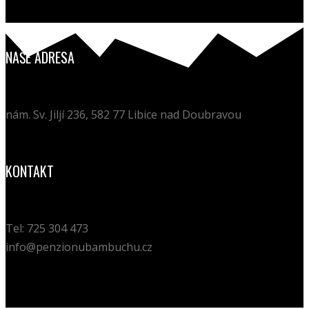
NAŠE ADRESA
nám. Sv. Jiljí 236, 582 77 Libice nad Doubravou
KONTAKT
Tel: 725 304 473
info@penzionubambuchu.cz