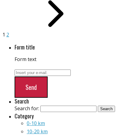
1
2
Form title
Form text
Send
Search
Search for:
Category
0-10 km
10-20 km