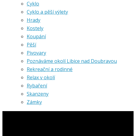
Cyklo
Cyklo a pěší výlety
Hrady
Kostely
Koupání
Pěší
Pivovary
Poznáváme okolí Libice nad Doubravou
Rekreační a rodinné
Relax v okolí
Rybaření
Skanzeny
Zámky